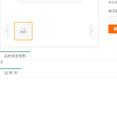
有无库
购买
-
品种资质资料
无
说 明 书