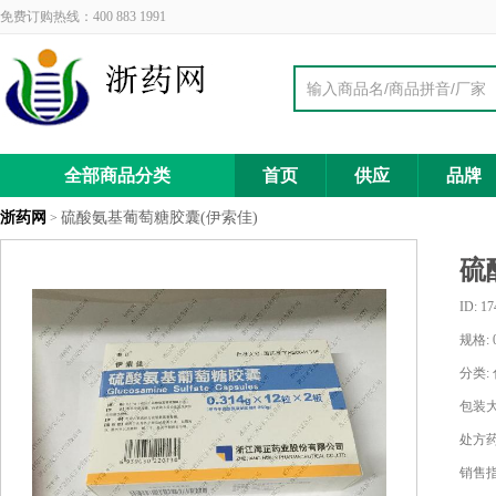
免费订购热线：400 883 1991
全部商品分类
首页
供应
品牌
浙药网
硫酸氨基葡萄糖胶囊(伊索佳)
>
硫
ID:
17
规格:
分类:
包装大
处方药
销售指