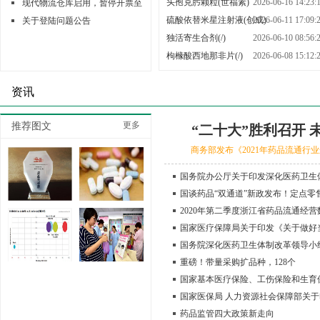
头孢克肟颗粒(世福素)
2026-06-16 14:23:
现代物流仓库启用，暂停开票至
硫酸依替米星注射液(创成)
2026-06-11 17:09:
6月20日
关于登陆问题公告
独活寄生合剂(/)
2026-06-10 08:56:
枸橼酸西地那非片(/)
2026-06-08 15:12:
缬沙坦氨氯地平片（Ⅰ）(/)
资讯
更多
推荐图文
“二十大”胜利召开
商务部发布《2021年药品流通行业
国务院办公厅关于印发深化医药卫生
革2022年重点工作任务的通知
国谈药品“双通道”新政发布！定点零
纳入医保
2020年第二季度浙江省药品流通经营
了
国家医疗保障局关于印发《关于做好
品价格管理工作的意见》的通知
国务院深化医药卫生体制改革领导小
进一步推广福建省和三明市深化医药卫生
重磅！带量采购扩品种，128个
改革经验的通知
国家基本医疗保险、工伤保险和生育
品目录解读
国家医保局 人力资源社会保障部关于
《国家基本医疗保险、工伤保险和生育保
药品监管四大政策新走向