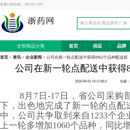
免费订购热线：400 883 1991
全部商品分类
首页
供应
品牌
首页
>
资讯
>
企业新闻
>
公司在新一轮点配送中获得8962个品种配送权
公司在新一轮点配送中获得8
2020-09-02 16:15:00.0
出处
8
月
7
日
-17
日，省公司采购
下，出色地完成了新一轮的点配
中，公司共争取到来自
1233
个企
上一轮多增加
1060
个品种，同比