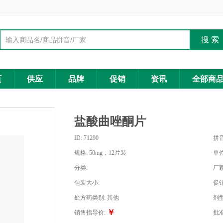
页
供应
品牌
促销
资讯
全部商
盐酸曲唑酮片
ID:
71290
拼音
规格:
50mg，12片装
单位
分类:
厂家
包装大小:
促
处方药类别:
其他
剂型
￥
销售指导价:
批