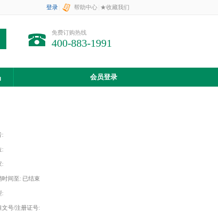
登录
|
帮助中心
|
★收藏我们
免费订购热线
400-883-1991
品
会员登录
:
:
:
销时间至:
已结束
:
准文号/注册证号: