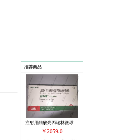
推荐商品
注射用醋酸亮丙瑞林微球(抑那通)
￥2059.0