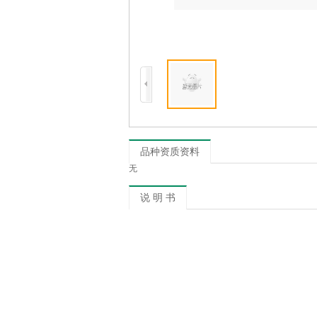
品种资质资料
无
说 明 书