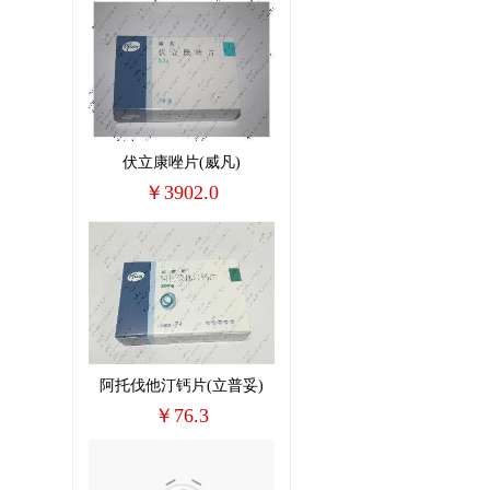
伏立康唑片(威凡)
￥3902.0
阿托伐他汀钙片(立普妥)
￥76.3